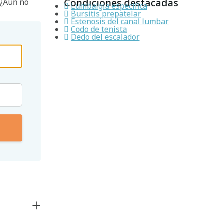
Condiciones destacadas
 ¿Aún no
Lumbalgia específica
Bursitis prepatelar
Estenosis del canal lumbar
Codo de tenista
Dedo del escalador