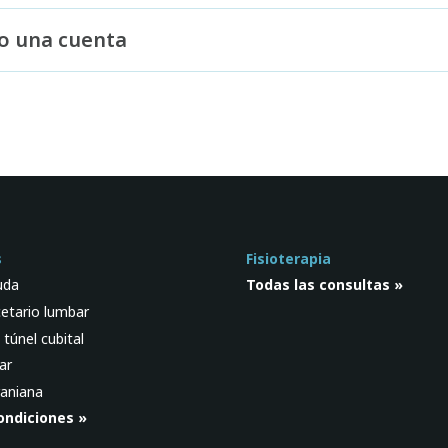
o una cuenta
s
Fisioterapia
uda
Todas las consultas »
etario lumbar
túnel cubital
ar
raniana
ondiciones »