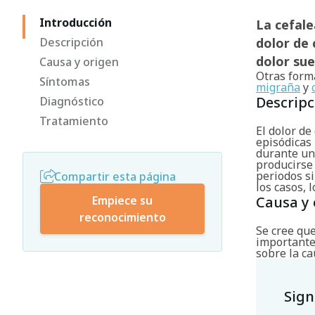
Introducción
La cefal
Descripción
dolor de 
dolor sue
Causa y origen
Otras forma
Síntomas
migraña
y
Descripc
Diagnóstico
Tratamiento
El dolor de
episódicas
durante un
producirse 
periodos si
Compartir esta página
los casos, 
Empiece su
Causa y 
reconocimiento
Se cree qu
importante
sobre la ca
Sign