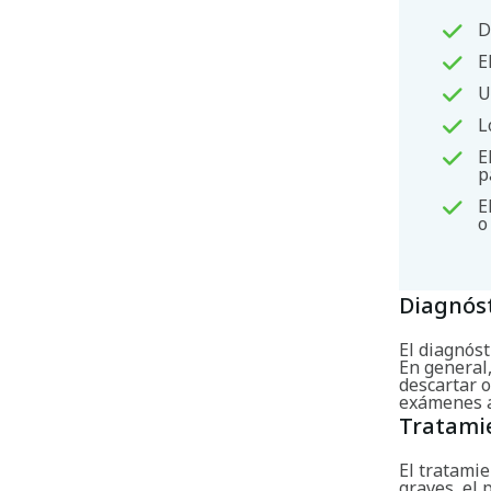
D
E
U
L
E
p
E
o
Diagnós
El diagnóst
En general
descartar o
exámenes a
Tratami
El tratamie
graves, el 