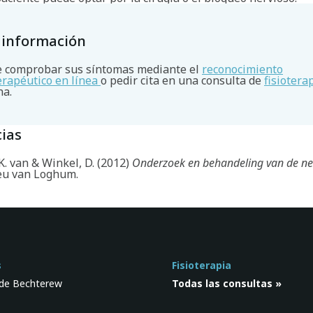
 información
 comprobar sus síntomas mediante el
reconocimiento
terapéutico en línea
o pedir cita en una consulta de
fisiotera
na.
ias
. van & Winkel, D. (2012)
Onderzoek en behandeling van de n
eu van Loghum.
s
Fisioterapia
de Bechterew
Todas las consultas »