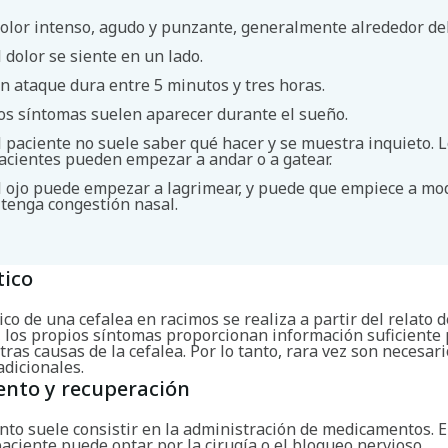
olor intenso, agudo y punzante, generalmente alrededor del
l dolor se siente en un lado.
n ataque dura entre 5 minutos y tres horas.
os síntomas suelen aparecer durante el sueño.
l paciente no suele saber qué hacer y se muestra inquieto. 
acientes pueden empezar a andar o a gatear.
Buscar
l ojo puede empezar a lagrimear, y puede que empiece a m
 tenga congestión nasal.
tico
ico de una cefalea en racimos se realiza a partir del relato d
, los propios síntomas proporcionan información suficiente
tras causas de la cefalea. Por lo tanto, rara vez son necesar
dicionales.
ento y recuperación
nto suele consistir en la administración de medicamentos. 
paciente puede optar por la cirugía o el bloqueo nervioso.