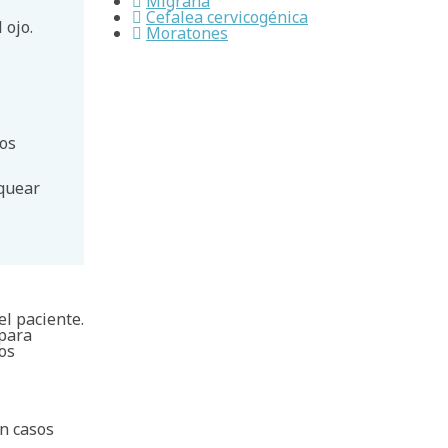
Migraña
Cefalea cervicogénica
 ojo.
Moratones
Los
oquear
el paciente.
 para
ios
En casos