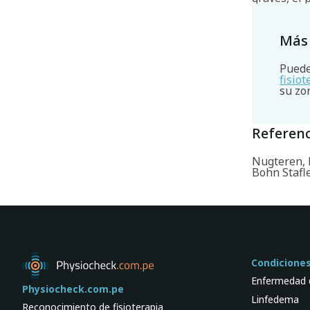
Más
Puede
fisio
su zo
Referenc
Nugteren, K
Bohn Stafl
Condicione
Enfermedad 
Physiocheck.com.pe
Linfedema
Reconocimiento de fisioterapia