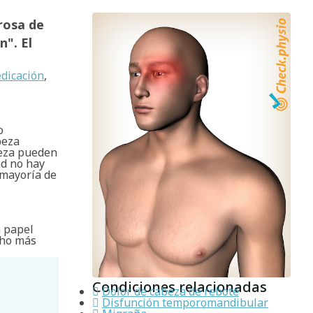
rosa de
". El
edicación
,
o
beza
beza pueden
ad no hay
 mayoría de
n papel
cho más
Condiciones relacionadas
Dolor de cabeza de rebote
Disfunción temporomandibular