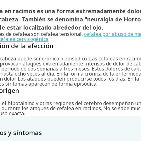
ea en racimos es una forma extremadamente dolo
cabeza. También se denomina "neuralgia de Horton
le estar localizado alrededor del ojo.
s de cefalea son cefalea tensional,
cefalea por abuso de m
cefalea cervicogénica
.
ión de la afección
 cabeza puede ser crónico o episódico. Las cefaleas en racim
 provocan ataques extremadamente intensos de dolor de ca
 periodo de dos semanas a tres meses. Estos dolores de ca
hasta ocho veces al día. En la forma crónica de la enfermed
n dolor. Los ataques pueden producirse todos los días. En la
los síntomas aparecen de forma episódica.
origen
e el hipotálamo y otras regiones del cerebro desempeñan u
 durante los ataques de cefalea en racimos. No se sabe mu
usa exacta.
os y síntomas