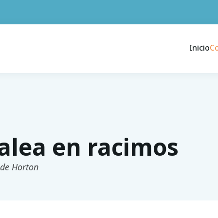
Inicio
C
alea en racimos
 de Horton