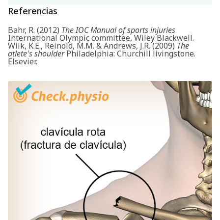
Referencias
Bahr, R. (2012)
The IOC Manual of sports injuries
International Olympic committee, Wiley Blackwell.
Wilk, K.E., Reinold, M.M. & Andrews, J.R. (2009)
The
atlete's shoulder
Philadelphia: Churchill livingstone.
Elsevier.