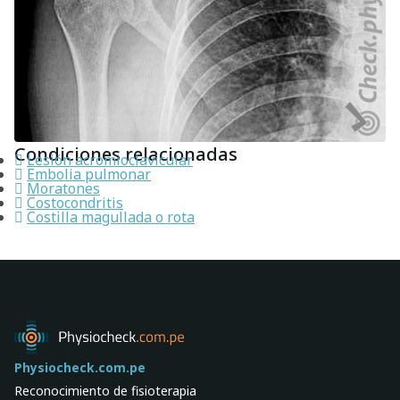
Condiciones relacionadas
Lesión acromioclavicular
Embolia pulmonar
Moratones
Costocondritis
Costilla magullada o rota
Physiocheck.com.pe
Reconocimiento de fisioterapia