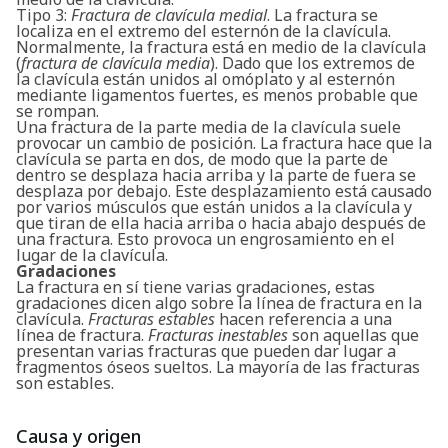
Tipo 3:
Fractura de clavícula medial
. La fractura se
localiza en el extremo del esternón de la clavícula.
Normalmente, la fractura está en medio de la clavícula
(
fractura de clavícula media
). Dado que los extremos de
la clavícula están unidos al omóplato y al esternón
mediante ligamentos fuertes, es menos probable que
se rompan.
Una fractura de la parte media de la clavícula suele
provocar un cambio de posición. La fractura hace que la
clavícula se parta en dos, de modo que la parte de
dentro se desplaza hacia arriba y la parte de fuera se
desplaza por debajo. Este desplazamiento está causado
por varios músculos que están unidos a la clavícula y
que tiran de ella hacia arriba o hacia abajo después de
una fractura. Esto provoca un engrosamiento en el
lugar de la clavícula.
Gradaciones
La fractura en sí tiene varias gradaciones, estas
gradaciones dicen algo sobre la línea de fractura en la
clavícula.
Fracturas estables
hacen referencia a una
línea de fractura.
Fracturas inestables
son aquellas que
presentan varias fracturas que pueden dar lugar a
fragmentos óseos sueltos. La mayoría de las fracturas
son estables.
Causa y origen