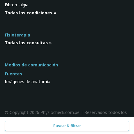
Fibromialgia
Todas las condiciones »
Fisioterapia
Todas las consultas »
Medios de comunicación
Fuentes
Imágenes de anatomía
© Copyright 2026 Physiocheck.com.pe | Reservados todos los
derechos |
Privacidad
| Diseño:
SWiF
Buscar & filtrar