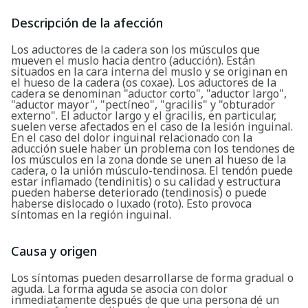
Descripción de la afección
Los aductores de la cadera son los músculos que
mueven el muslo hacia dentro (aducción). Están
situados en la cara interna del muslo y se originan en
el hueso de la cadera (os coxae). Los aductores de la
cadera se denominan "aductor corto", "aductor largo",
"aductor mayor", "pectíneo", "gracilis" y "obturador
externo". El aductor largo y el gracilis, en particular,
suelen verse afectados en el caso de la lesión inguinal.
En el caso del dolor inguinal relacionado con la
aducción suele haber un problema con los tendones de
los músculos en la zona donde se unen al hueso de la
cadera, o la unión músculo-tendinosa. El tendón puede
estar inflamado (tendinitis) o su calidad y estructura
pueden haberse deteriorado (tendinosis) o puede
haberse dislocado o luxado (roto). Esto provoca
síntomas en la región inguinal.
Causa y origen
Los síntomas pueden desarrollarse de forma gradual o
aguda. La forma aguda se asocia con dolor
inmediatamente después de que una persona dé un