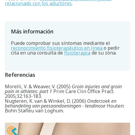
relacionado con los aductores
.
Más información
Puede comprobar sus síntomas mediante el
reconocimiento fisioterapéutico en línea
o pedir
cita en una consulta de
fisioterapia
de su zona.
Referencias
Morelli, V. & Weaver, V. (2005)
Groin injuries and groin
pain in athletes: part 1
Prim Care Clin Office Pract.
2005;32:163-183.
Nugteren, K. van & Winkel, D. (2006)
Onderzoek en
behandeling van peesaandoeningen - tendinose
Houten:
Bohn Stafleu van Loghum.