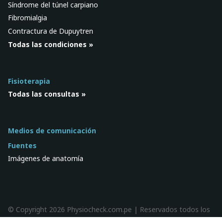
Síndrome del túnel carpiano
Fibromialgia
Contractura de Dupuytren
Todas las condiciones »
Fisioterapia
Todas las consultas »
Medios de comunicación
Fuentes
Imágenes de anatomía
© Copyright 2026 Physiocheck.com.pe | Reservados todos los
derechos |
Privacidad
| Diseño:
SWiF