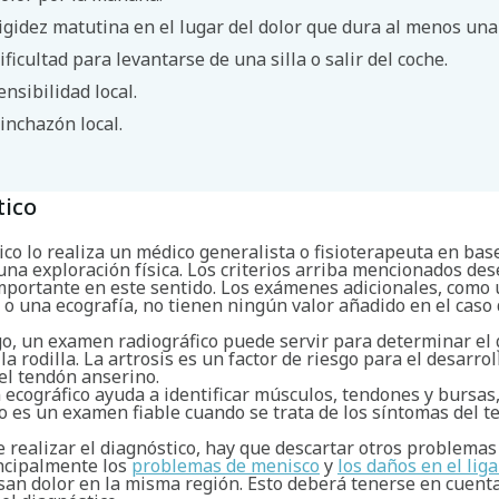
igidez matutina en el lugar del dolor que dura al menos una
ificultad para levantarse de una silla o salir del coche.
ensibilidad local.
inchazón local.
tico
ico lo realiza un médico generalista o fisioterapeuta en bas
 una exploración física. Los criterios arriba mencionados d
mportante en este sentido. Los exámenes adicionales, como
 o una ecografía, no tienen ningún valor añadido en el caso
o, un examen radiográfico puede servir para determinar el 
 la rodilla. La artrosis es un factor de riesgo para el desarrol
el tendón anserino.
ecográfico ayuda a identificar músculos, tendones y bursas,
o es un examen fiable cuando se trata de los síntomas del 
e realizar el diagnóstico, hay que descartar otros problemas
incipalmente los
problemas de menisco
y
los daños en el li
an dolor en la misma región. Esto deberá tenerse en cuenta