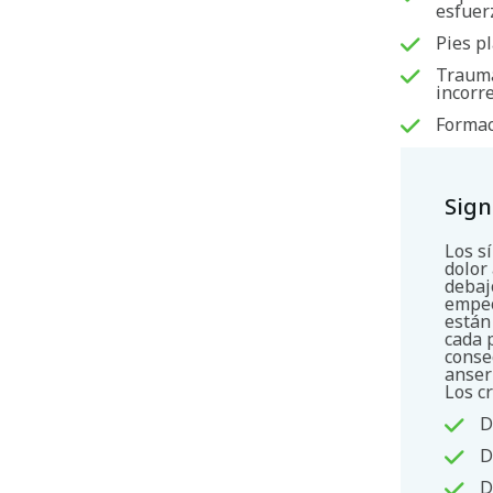
esfuer
Pies pl
Trauma
incorre
Formaci
Sign
Los sí
dolor 
debajo
empeo
están
cada 
consec
anser
Los cr
D
D
D