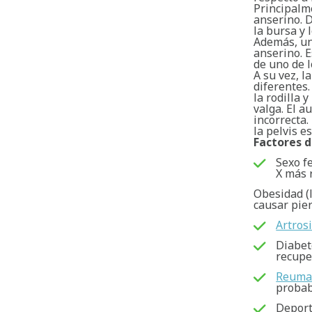
Principalme
anserino. D
la bursa y 
Además, un
anserino. E
de uno de l
A su vez, l
diferentes.
la rodilla 
valga. El a
incorrecta.
la pelvis e
Factores d
Sexo f
X más 
Obesidad (l
causar pier
Artrosi
Diabete
recupe
Reuma
probab
Deport