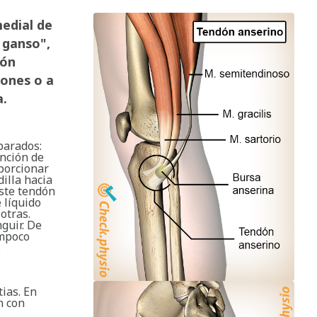
medial de
e ganso",
dón
dones o a
a.
parados:
unción de
oporcionar
dilla hacia
este tendón
 líquido
otras.
nguir. De
ampoco
.
ias. En
n con