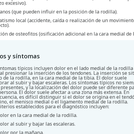
zo excesivo).
anos (que pueden influir en la posición de la rodilla).
tismo local (accidente, caída o realización de un movimient
cto).
ón de osteofitos (osificación adicional en la cara medial de la
os y síntomas
ntomas típicos incluyen dolor en el lado medial de la rodilla
al presionar la inserción de los tendones. La inserción se si
 de la rodilla, en la cara medial de la tibia. El dolor suele
rar al subir y bajar escaleras. Los síntomas típicos no sie
 presentes, y la localización del dolor puede ser diferente p
persona. El dolor suele afectar a una zona más extensa. En
Buscar
uencia, es difícil distinguir si el dolor se origina en el tend
ino, el menisco medial o el ligamento medial de la rodilla.
iterios establecidos para el diagnóstico incluyen:
olor en la cara medial de la rodilla.
olor al subir y bajar las escaleras.
olor por la mañana.