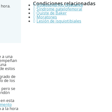
Condiciones relacionadas
Osteocondritis disecante
 hora.
Síndrome patelofemoral
Quiste de Baker
Moratones
Lesión de isquiotibiales
e a una
esempeñan
 una
 de estos
grado de
lo de los
 pero se
tendón
 en esta
gamento
 a la hora