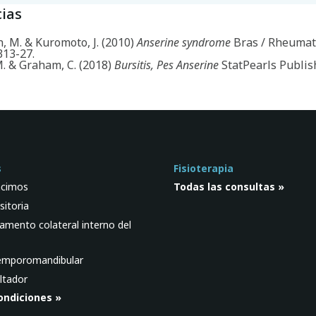
ias
, M. & Kuromoto, J. (2010)
Anserine syndrome
Bras / Rheumat
313-27.
. & Graham, C. (2018)
Bursitis, Pes Anserine
StatPearls Publis
s
Fisioterapia
acimos
Todas las consultas »
sitoria
gamento colateral interno del
temporomandibular
altador
ondiciones »