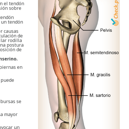
en el tendón
sión sobre
 tendón
s un tendón
er causas
culación de
lar rodilla
una postura
posición de
nserino.
 piernas en
o puede
s bursas se
una mayor
rovocar un