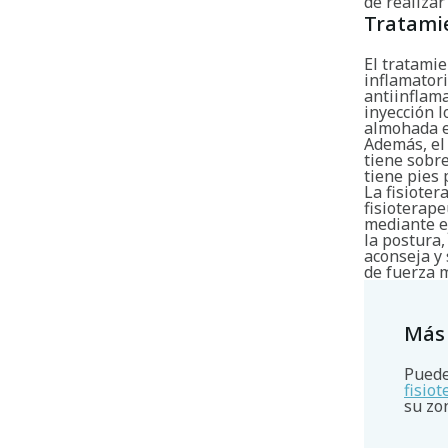
de realizar
Tratami
El tratamie
inflamatori
antiinflama
inyección l
almohada en
Además, el 
tiene sobr
tiene pies 
La fisiote
fisioterape
mediante e
la postura,
aconseja y 
de fuerza m
Más
Puede
fisio
su zo