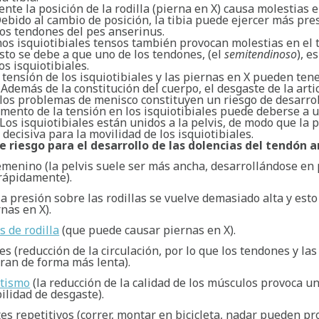
nte la posición de la rodilla (pierna en X) causa molestias 
ebido al cambio de posición, la tibia puede ejercer más pre
los tendones del pes anserinus.
os isquiotibiales tensos también provocan molestias en el
sto se debe a que uno de los tendones, (el
semitendinoso
), e
os isquiotibiales.
a tensión de los isquiotibiales y las piernas en X pueden ten
 Además de la constitución del cuerpo, el desgaste de la arti
y los problemas de menisco constituyen un riesgo de desarrol
umento de la tensión en los isquiotibiales puede deberse a 
 Los isquiotibiales están unidos a la pelvis, de modo que la 
s decisiva para la movilidad de los isquiotibiales.
e riesgo para el desarrollo de las dolencias del tendón a
emenino (la pelvis suele ser más ancha, desarrollándose en
rápidamente).
a presión sobre las rodillas se vuelve demasiado alta y est
nas en X).
s de rodilla
(que puede causar piernas en X).
s (reducción de la circulación, por lo que los tendones y la
ran de forma más lenta).
tismo
(la reducción de la calidad de los músculos provoca 
ilidad de desgaste).
es repetitivos (correr, montar en bicicleta, nadar pueden p