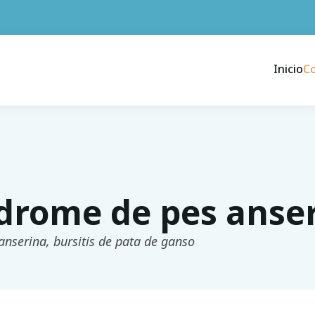
Inicio
C
drome de pes anse
 anserina, bursitis de pata de ganso