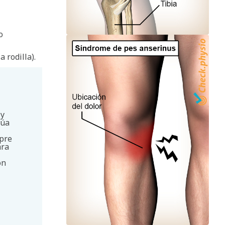
o
 rodilla).
 y
túa
mpre
ara
ón