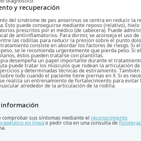
 el diagnóstico.
ento y recuperación
nto del síndrome de pes anserinus se centra en reducir la r
a. Esto puede conseguirse mediante reposo (relativo), hielo 
torios prescritos por el médico (de cabecera). Puede admin
ocal de antiinflamatorios. Para dormir, se aconseja el uso de
tre las rodillas para reducir la presión sobre el punto dolo
tratamiento consiste en abordar los factores de riesgo. Si e
epeso, se le recomienda urgentemente que pierda peso. Si e
planos, éstos pueden tratarse con plantillas.
rapia desempeña un papel importante durante el tratamiento
uta puede tratar los músculos que rodean la articulación de 
jercicios y determinadas técnicas de estiramiento. También 
 sobre todo cuando el paciente tiene piernas en X. Si es nece
se realiza un entrenamiento de fortalecimiento para evitar 
uscular alrededor de la articulación de la rodilla.
 información
 comprobar sus síntomas mediante el
reconocimiento
terapéutico en línea
o pedir cita en una consulta de
fisiotera
na.