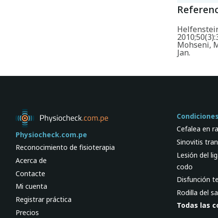
Referenc
Helfenstein
2010;50(3):
Mohseni, M
Jan.
Condicione
Cefalea en r
Physiocheck.com.pe
Sinovitis tran
Reconocimiento de fisioterapia
Lesión del li
Acerca de
codo
Contacte
Disfunción 
Mi cuenta
Rodilla del s
Registrar práctica
Todas las c
Precios