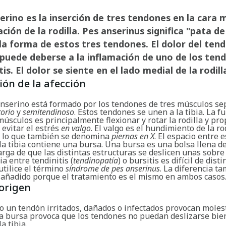
serino es la inserción de tres tendones en la cara 
lación de la rodilla. Pes anserinus significa "pata d
la forma de estos tres tendones. El dolor del ten
puede deberse a la inflamación de uno de los ten
is. El dolor se siente en el lado medial de la rodill
ión de la afección
anserino está formado por los tendones de tres músculos se
torio
y
semitendinoso
. Estos tendones se unen a la tibia. La f
músculos es principalmente flexionar y rotar la rodilla y pr
evitar el estrés
en valgo
. El valgo es el hundimiento de la ro
r lo que también se denomina
piernas en X
. El espacio entre 
la tibia contiene una bursa. Una bursa es una bolsa llena de
rga de que las distintas estructuras se deslicen unas sobre 
ia entre tendinitis (
tendinopatía
) o bursitis es difícil de disti
utilice el término
síndrome de pes anserinus
. La diferencia t
r añadido porque el tratamiento es el mismo en ambos casos
origen
o un tendón irritados, dañados o infectados provocan molest
 la bursa provoca que los tendones no puedan deslizarse bie
a tibia.