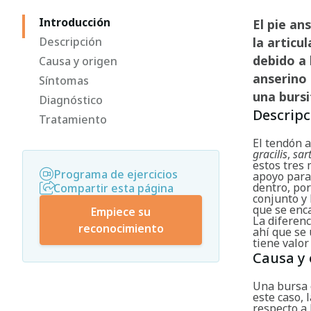
Introducción
El pie an
Descripción
la articu
debido a 
Causa y origen
anserino 
Síntomas
una bursit
Diagnóstico
Descripc
Tratamiento
El tendón 
gracilis
,
sar
estos tres 
Programa de ejercicios
apoyo para 
dentro, po
Compartir esta página
conjunto y 
que se enca
Empiece su
La diferenc
reconocimiento
ahí que se 
tiene valo
Causa y 
Una bursa 
este caso,
respecto a l