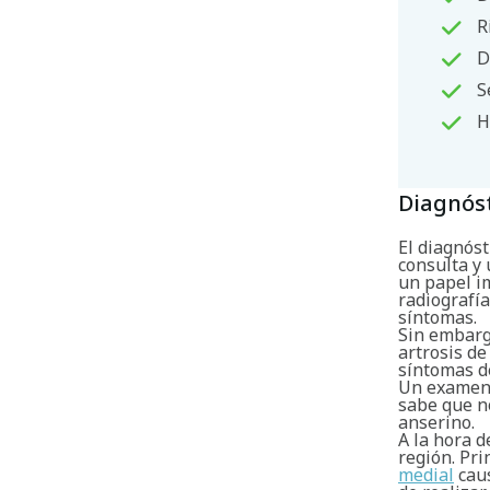
R
D
S
H
Diagnós
El diagnóst
consulta y
un papel i
radiografía
síntomas.
Sin embarg
artrosis de
síntomas d
Un examen 
sabe que n
anserino.
A la hora d
región. Pr
medial
caus