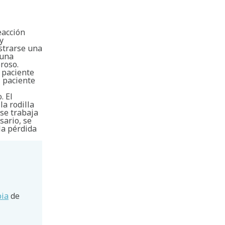
eacción
y
istrarse una
 una
roso.
l paciente
l paciente
. El
la rodilla
se trabaja
sario, se
la pérdida
pia
de