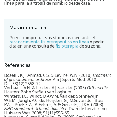
línea para la artrosis de hombro desde casa.
Más información
Puede comprobar sus síntomas mediante el
reconocimiento fisioterapéutico en línea
o pedir
cita en una consulta de
fisioterapia
de su zona.
Referencias
Boselli, K.J., Ahmad, C.S. & Levine, W.N. (2010)
Treatment
of glenohumeral arthrosis
Am J Sports Med. 2010
Dec;38(12):2558-72.
Verhaar, J.A.N. & Linden, A.J. van der (2005)
Orthopedie
Houten: Bohn Stafleu van Loghum.
Winters, J.C., Windt, D.A.W.M. van der, Spinnewijn,
W.E.M., Jongh, A.C. de, Heijden, G.J.M.G. van der, Buis,
P.A.J., Boeke, A.J.P, Feleus, A. & Geraets, J.J.X.R. (2008)
NHG-standaard. Schouderklachten
Tweede herziening.
Huisarts Wet. 2008; 51(11):555-65.
Nugteren, K. van & Winkel, D. (2009)
Onderzoek en