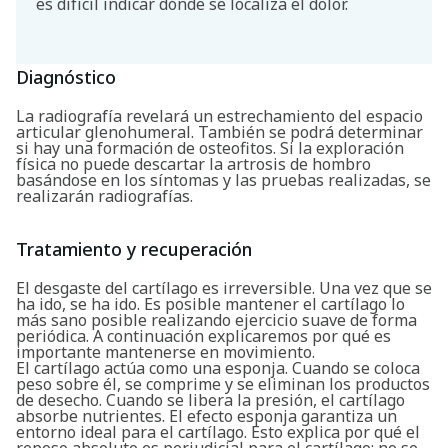
es difícil indicar dónde se localiza el dolor.
Diagnóstico
La radiografía revelará un estrechamiento del espacio
articular glenohumeral. También se podrá determinar
si hay una formación de osteofitos. Si la exploración
física no puede descartar la artrosis de hombro
basándose en los síntomas y las pruebas realizadas, se
realizarán radiografías.
Tratamiento y recuperación
El desgaste del cartílago es irreversible. Una vez que se
ha ido, se ha ido. Es posible mantener el cartílago lo
más sano posible realizando ejercicio suave de forma
periódica. A continuación explicaremos por qué es
importante mantenerse en movimiento.
El cartílago actúa como una esponja. Cuando se coloca
peso sobre él, se comprime y se eliminan los productos
de desecho. Cuando se libera la presión, el cartílago
Buscar
absorbe nutrientes. El efecto esponja garantiza un
entorno ideal para el cartílago. Esto explica por qué el
reposo absoluto es perjudicial para el cartílago; no se